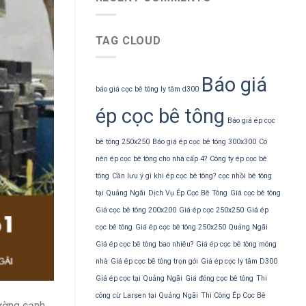
TAG CLOUD
Báo giá
báo giá cọc bê tông ly tâm d300
ép cọc bê tông
Báo giá ép cọc
bê tông 250x250
Báo giá ép cọc bê tông 300x300
Có
nên ép cọc bê tông cho nhà cấp 4?
Công ty ép cọc bê
tông
Cần lưu ý gì khi ép cọc bê tông?
cọc nhồi bê tông
tại Quảng Ngãi
Dịch Vụ Ép Cọc Bê Tông
Giá cọc bê tông
Giá cọc bê tông 200x200
Giá ép cọc 250x250
Giá ép
cọc bê tông
Giá ép cọc bê tông 250x250 Quảng Ngãi
Giá ép cọc bê tông bao nhiêu?
Giá ép cọc bê tông móng
nhà
Giá ép cọc bê tông trọn gói
Giá ép cọc ly tâm D300
Giá ép cọc tại Quảng Ngãi
Giá đóng cọc bê tông
Thi
công cừ Larsen tại Quảng Ngãi
Thi Công Ép Cọc Bê
rường cạnh