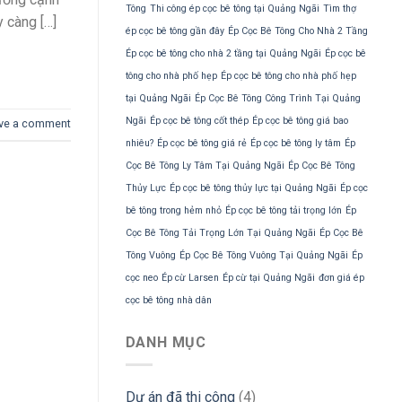
Tông
Thi công ép cọc bê tông tại Quảng Ngãi
Tìm thợ
 càng […]
ép cọc bê tông gần đây
Ép Cọc Bê Tông Cho Nhà 2 Tầng
Ép cọc bê tông cho nhà 2 tầng tại Quảng Ngãi
Ép cọc bê
tông cho nhà phố hẹp
Ép cọc bê tông cho nhà phố hẹp
tại Quảng Ngãi
Ép Cọc Bê Tông Công Trình Tại Quảng
Ngãi
Ép cọc bê tông cốt thép
Ép cọc bê tông giá bao
ve a comment
nhiêu?
Ép cọc bê tông giá rẻ
Ép cọc bê tông ly tâm
Ép
Cọc Bê Tông Ly Tâm Tại Quảng Ngãi
Ép Cọc Bê Tông
Thủy Lực
Ép cọc bê tông thủy lực tại Quảng Ngãi
Ép cọc
bê tông trong hẻm nhỏ
Ép cọc bê tông tải trọng lớn
Ép
Cọc Bê Tông Tải Trọng Lớn Tại Quảng Ngãi
Ép Cọc Bê
Tông Vuông
Ép Cọc Bê Tông Vuông Tại Quảng Ngãi
Ép
cọc neo
Ép cừ Larsen
Ép cừ tại Quảng Ngãi
đơn giá ép
cọc bê tông nhà dân
DANH MỤC
Dự án đã thi công
(4)