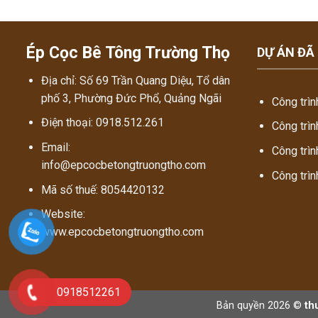
Ép Cọc Bê Tông Trường Thọ
DỰ ÁN ĐÃ
Địa chỉ: Số 69 Trần Quang Diệu, Tổ dân
phố 3, Phường Đức Phổ, Quảng Ngãi
Công trìn
Điện thoại: 0918.512.261
Công trìn
Email:
Công trìn
info@epcocbetongtruongtho.com
Công trìn
Mã số thuế: 8054420132
Website:
www.epcocbetongtruongtho.com
0918512261
Bản quyền 2026 ©
th