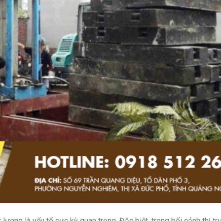
lượng là yếu tố cực kỳ quan trọng. Đặc biệt, trong bối cảnh thị t