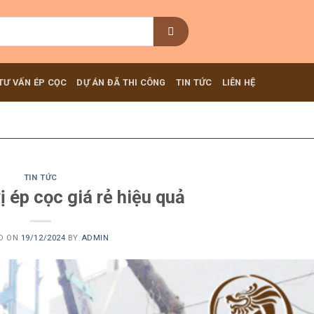
TƯ VẤN ÉP CỌC
DỰ ÁN ĐÃ THI CÔNG
TIN TỨC
LIÊN HỆ
TIN TỨC
ị ép cọc giá rẻ hiệu quả
D ON
19/12/2024
BY
ADMIN