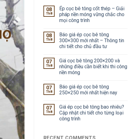
Ép cọc bê tông cốt thép – Giải
08
Th8
pháp nền móng vững chắc cho
mọi công trình
Báo giá ép cọc bê tông
08
Th8
300×300 mới nhất – Thông tin
chi tiết cho chủ đầu tư
Giá cọc bê tông 200×200 và
07
Th8
những điều cần biết khi thi công
nền móng
Báo giá ép cọc bê tông
07
Th8
250×250 mới nhất hiện nay
Giá ép cọc bê tông bao nhiêu?
07
Th8
Cập nhật chi tiết cho từng loại
công trình
RECENT COMMENTS