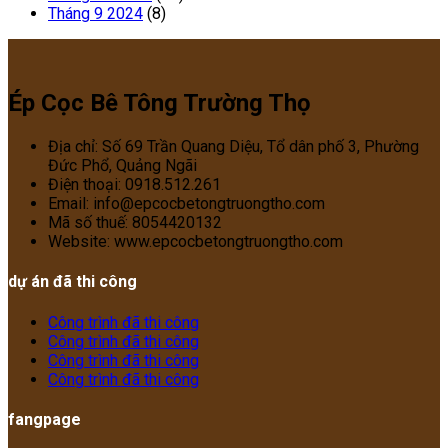
Tháng 9 2024
(8)
Ép Cọc Bê Tông Trường Thọ
Địa chỉ: Số 69 Trần Quang Diệu, Tổ dân phố 3, Phường
Đức Phổ, Quảng Ngãi
Điện thoại: 0918.512.261
Email: info@epcocbetongtruongtho.com
Mã số thuế: 8054420132
Website: www.epcocbetongtruongtho.com
dự án đã thi công
Công trình đã thi công
Công trình đã thi công
Công trình đã thi công
Công trình đã thi công
fangpage