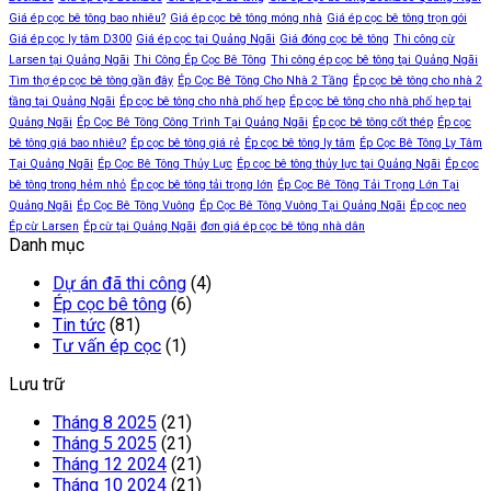
Giá ép cọc bê tông bao nhiêu?
Giá ép cọc bê tông móng nhà
Giá ép cọc bê tông trọn gói
Giá ép cọc ly tâm D300
Giá ép cọc tại Quảng Ngãi
Giá đóng cọc bê tông
Thi công cừ
Larsen tại Quảng Ngãi
Thi Công Ép Cọc Bê Tông
Thi công ép cọc bê tông tại Quảng Ngãi
Tìm thợ ép cọc bê tông gần đây
Ép Cọc Bê Tông Cho Nhà 2 Tầng
Ép cọc bê tông cho nhà 2
tầng tại Quảng Ngãi
Ép cọc bê tông cho nhà phố hẹp
Ép cọc bê tông cho nhà phố hẹp tại
Quảng Ngãi
Ép Cọc Bê Tông Công Trình Tại Quảng Ngãi
Ép cọc bê tông cốt thép
Ép cọc
bê tông giá bao nhiêu?
Ép cọc bê tông giá rẻ
Ép cọc bê tông ly tâm
Ép Cọc Bê Tông Ly Tâm
Tại Quảng Ngãi
Ép Cọc Bê Tông Thủy Lực
Ép cọc bê tông thủy lực tại Quảng Ngãi
Ép cọc
bê tông trong hẻm nhỏ
Ép cọc bê tông tải trọng lớn
Ép Cọc Bê Tông Tải Trọng Lớn Tại
Quảng Ngãi
Ép Cọc Bê Tông Vuông
Ép Cọc Bê Tông Vuông Tại Quảng Ngãi
Ép cọc neo
Ép cừ Larsen
Ép cừ tại Quảng Ngãi
đơn giá ép cọc bê tông nhà dân
Danh mục
Dự án đã thi công
(4)
Ép cọc bê tông
(6)
Tin tức
(81)
Tư vấn ép cọc
(1)
Lưu trữ
Tháng 8 2025
(21)
Tháng 5 2025
(21)
Tháng 12 2024
(21)
Tháng 10 2024
(21)