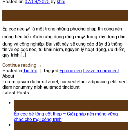
Posted on
07/08/2025
by
khoi
07
Th8
Ép cọc neo ✔️ là một trong những phương pháp thi công nền
móng tiên tiến, được ứng dụng rộng rãi ✔️ trong xây dựng dân
dụng và công nghiệp. Bài viết này sẽ cung cấp đầy đủ thông
tin về ép cọc neo, từ khái niệm, nguyên lý hoạt động, ưu điểm,
quy trình […]
Continue reading
→
Posted in
Tin tức
|
Tagged
Ép cọc neo
Leave a comment
About
Lorem ipsum dolor sit amet, consectetuer adipiscing elit, sed
diam nonummy nibh euismod tincidunt.
Latest Posts
08
Th8
Ép cọc bê tông cốt thép – Giải pháp nền móng vững
chắc cho mọi công trình
08