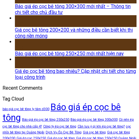
Th8
Báo giá ép cọc bê tông 300×300 mới nhất – Thông tin
chi tiết cho chủ đầu tư
07
Th8
Giá cọc bê tông 200×200 và những điều cần biết khi thi
công nền móng
07
Th8
Báo giá ép cọc bê tông 250×250 mới nhất hiện nay
07
Th8
Giá ép cọc bê tông bao nhiêu? Cập nhật chi tiết cho từng
loại công trình
Recent Comments
Tag Cloud
Báo giá ép cọc bê
báo giá cọc bê tông ly tâm d300
tông
Báo giá ép cọc bê tông 250x250
Báo giá ép cọc bê tông 300x300
Có nên ép
cọc bê tông cho nhà cấp 4?
Công ty ép cọc bê tông
Cần lưu ý gì khi ép cọc bê tông?
cọc
nhồi bê tông tại Quảng Ngãi
Dịch Vụ Ép Cọc Bê Tông
Giá cọc bê tông
Giá cọc bê tông
200x200
Giá ép cọc 250x250
Giá ép cọc bê tông
Giá ép cọc bê tông 250x250 Quảng Ngãi