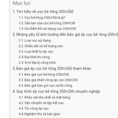
Mục lục
Tìm hiểu về cọc bê tông 250×250
Cọc bê tông 250×250 là gì?
Cấu tạo của cọc bê tông 250×250
Ưu điểm khi sử dụng cọc 250×250
Những yếu tố ảnh hưởng đến báo giá ép cọc bê tông 250×
Loại cọc sử dụng
Chiều dài và số lượng cọc
Loại thiết bị ép cọc
Địa hình thi công
Vị trí địa lý công trình
Báo giá ép cọc bê tông 250×250 tham khảo
Báo giá cọc bê tông 250×250
Báo giá nhân công ép cọc 250×250
Báo giá trọn gói cọc và thi công
Quy trình ép cọc bê tông 250×250 chuyên nghiệp
Khảo sát địa chất và mặt bằng
Vận chuyển và tập kết cọc
Thi công ép cọc
Nghiệm thu và bàn giao