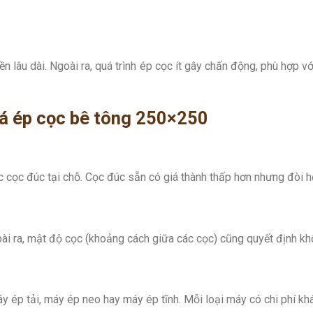
bền lâu dài. Ngoài ra, quá trình ép cọc ít gây chấn động, phù hợ
á ép cọc bê tông 250×250
 cọc đúc tại chỗ. Cọc đúc sẵn có giá thành thấp hơn nhưng đòi h
goài ra, mật độ cọc (khoảng cách giữa các cọc) cũng quyết định kh
áy ép tải, máy ép neo hay máy ép tĩnh. Mỗi loại máy có chi phí k