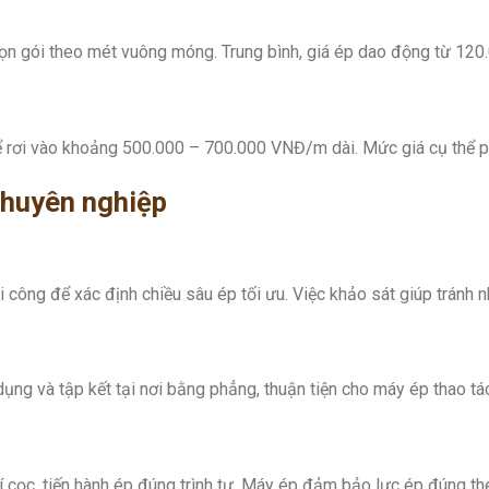
rọn gói theo mét vuông móng. Trung bình, giá ép dao động từ 120
hể rơi vào khoảng 500.000 – 700.000 VNĐ/m dài. Mức giá cụ thể ph
chuyên nghiệp
i công để xác định chiều sâu ép tối ưu. Việc khảo sát giúp tránh 
ng và tập kết tại nơi bằng phẳng, thuận tiện cho máy ép thao tác
ị trí cọc, tiến hành ép đúng trình tự. Máy ép đảm bảo lực ép đúng