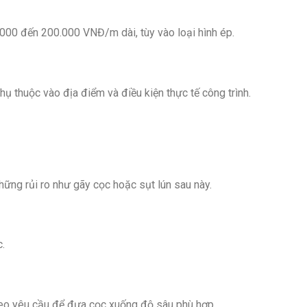
.000 đến 200.000 VNĐ/m dài, tùy vào loại hình ép.
ụ thuộc vào địa điểm và điều kiện thực tế công trình.
những rủi ro như gãy cọc hoặc sụt lún sau này.
.
 theo yêu cầu để đưa cọc xuống độ sâu phù hợp.