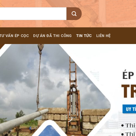
TƯ VẤN ÉP CỌC
DỰ ÁN ĐÃ THI CÔNG
TIN TỨC
LIÊN HỆ