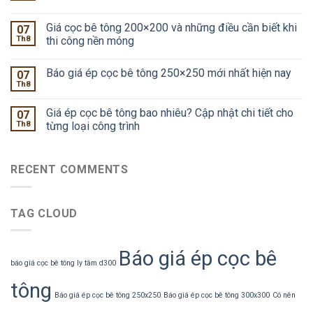
Giá cọc bê tông 200×200 và những điều cần biết khi
07
Th8
thi công nền móng
Báo giá ép cọc bê tông 250×250 mới nhất hiện nay
07
Th8
Giá ép cọc bê tông bao nhiêu? Cập nhật chi tiết cho
07
Th8
từng loại công trình
RECENT COMMENTS
TAG CLOUD
Báo giá ép cọc bê
báo giá cọc bê tông ly tâm d300
tông
Báo giá ép cọc bê tông 250x250
Báo giá ép cọc bê tông 300x300
Có nên