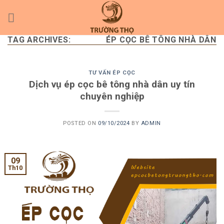
Skip
to
content
TAG ARCHIVES:
ÉP CỌC BÊ TÔNG NHÀ DÂN
TƯ VẤN ÉP CỌC
Dịch vụ ép cọc bê tông nhà dân uy tín
chuyên nghiệp
POSTED ON
09/10/2024
BY
ADMIN
09
Th10