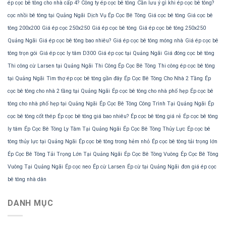
ép cọc bê tông cho nhà cấp 4?
Công ty ép cọc bê tông
Cần lưu ý gì khi ép cọc bê tông?
cọc nhồi bê tông tại Quảng Ngãi
Dịch Vụ Ép Cọc Bê Tông
Giá cọc bê tông
Giá cọc bê
tông 200x200
Giá ép cọc 250x250
Giá ép cọc bê tông
Giá ép cọc bê tông 250x250
Quảng Ngãi
Giá ép cọc bê tông bao nhiêu?
Giá ép cọc bê tông móng nhà
Giá ép cọc bê
tông trọn gói
Giá ép cọc ly tâm D300
Giá ép cọc tại Quảng Ngãi
Giá đóng cọc bê tông
Thi công cừ Larsen tại Quảng Ngãi
Thi Công Ép Cọc Bê Tông
Thi công ép cọc bê tông
tại Quảng Ngãi
Tìm thợ ép cọc bê tông gần đây
Ép Cọc Bê Tông Cho Nhà 2 Tầng
Ép
cọc bê tông cho nhà 2 tầng tại Quảng Ngãi
Ép cọc bê tông cho nhà phố hẹp
Ép cọc bê
tông cho nhà phố hẹp tại Quảng Ngãi
Ép Cọc Bê Tông Công Trình Tại Quảng Ngãi
Ép
cọc bê tông cốt thép
Ép cọc bê tông giá bao nhiêu?
Ép cọc bê tông giá rẻ
Ép cọc bê tông
ly tâm
Ép Cọc Bê Tông Ly Tâm Tại Quảng Ngãi
Ép Cọc Bê Tông Thủy Lực
Ép cọc bê
tông thủy lực tại Quảng Ngãi
Ép cọc bê tông trong hẻm nhỏ
Ép cọc bê tông tải trọng lớn
Ép Cọc Bê Tông Tải Trọng Lớn Tại Quảng Ngãi
Ép Cọc Bê Tông Vuông
Ép Cọc Bê Tông
Vuông Tại Quảng Ngãi
Ép cọc neo
Ép cừ Larsen
Ép cừ tại Quảng Ngãi
đơn giá ép cọc
bê tông nhà dân
DANH MỤC