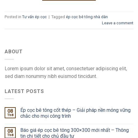
Posted in
Tư vấn ép cọc
|
Tagged
ép cọc bê tông nhà dân
Leave a comment
ABOUT
Lorem ipsum dolor sit amet, consectetuer adipiscing elit,
sed diam nonummy nibh euismod tincidunt.
LATEST POSTS
Ép cọc bê tông cốt thép – Giải pháp nền móng vững
08
Th8
chắc cho mọi công trình
Báo giá ép cọc bê tông 300×300 mới nhất – Thông
08
Th8
tin chi tiết cho chủ đầu tư