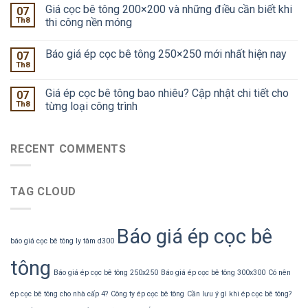
Giá cọc bê tông 200×200 và những điều cần biết khi
07
Th8
thi công nền móng
Báo giá ép cọc bê tông 250×250 mới nhất hiện nay
07
Th8
Giá ép cọc bê tông bao nhiêu? Cập nhật chi tiết cho
07
Th8
từng loại công trình
RECENT COMMENTS
TAG CLOUD
Báo giá ép cọc bê
báo giá cọc bê tông ly tâm d300
tông
Báo giá ép cọc bê tông 250x250
Báo giá ép cọc bê tông 300x300
Có nên
ép cọc bê tông cho nhà cấp 4?
Công ty ép cọc bê tông
Cần lưu ý gì khi ép cọc bê tông?