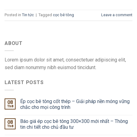
Posted in
Tin tức
|
Tagged
cọc bê tông
Leave a comment
ABOUT
Lorem ipsum dolor sit amet, consectetuer adipiscing elit,
sed diam nonummy nibh euismod tincidunt.
LATEST POSTS
Ép cọc bê tông cốt thép – Giải pháp nền móng vững
08
Th8
chắc cho mọi công trình
Báo giá ép cọc bê tông 300×300 mới nhất – Thông
08
Th8
tin chi tiết cho chủ đầu tư