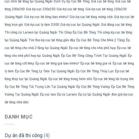
cọc nhồi bê tông tại Quảng Ngãi
Dịch Vụ Ép Cọc Bê Tông
Giá cọc bê tông
Giá cọc bê
tông 200x200
Giá ép cọc 250x250
Giá ép cọc bê tông
Giá ép cọc bê tông 250x250
Quảng Ngãi
Giá ép cọc bê tông bao nhiêu?
Giá ép cọc bê tông móng nhà
Giá ép cọc bê
tông trọn gói
Giá ép cọc ly tâm D300
Giá ép cọc tại Quảng Ngãi
Giá đóng cọc bê tông
Thi công cừ Larsen tại Quảng Ngãi
Thi Công Ép Cọc Bê Tông
Thi công ép cọc bê tông
tại Quảng Ngãi
Tìm thợ ép cọc bê tông gần đây
Ép Cọc Bê Tông Cho Nhà 2 Tầng
Ép
cọc bê tông cho nhà 2 tầng tại Quảng Ngãi
Ép cọc bê tông cho nhà phố hẹp
Ép cọc bê
tông cho nhà phố hẹp tại Quảng Ngãi
Ép Cọc Bê Tông Công Trình Tại Quảng Ngãi
Ép
cọc bê tông cốt thép
Ép cọc bê tông giá bao nhiêu?
Ép cọc bê tông giá rẻ
Ép cọc bê tông
ly tâm
Ép Cọc Bê Tông Ly Tâm Tại Quảng Ngãi
Ép Cọc Bê Tông Thủy Lực
Ép cọc bê
tông thủy lực tại Quảng Ngãi
Ép cọc bê tông trong hẻm nhỏ
Ép cọc bê tông tải trọng lớn
Ép Cọc Bê Tông Tải Trọng Lớn Tại Quảng Ngãi
Ép Cọc Bê Tông Vuông
Ép Cọc Bê Tông
Vuông Tại Quảng Ngãi
Ép cọc neo
Ép cừ Larsen
Ép cừ tại Quảng Ngãi
đơn giá ép cọc
bê tông nhà dân
DANH MỤC
Dự án đã thi công
(4)