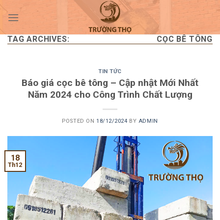
Skip
to
content
TAG ARCHIVES:
CỌC BÊ TÔNG
TIN TỨC
Báo giá cọc bê tông – Cập nhật Mới Nhất
Năm 2024 cho Công Trình Chất Lượng
POSTED ON
18/12/2024
BY
ADMIN
18
Th12