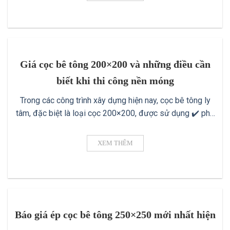
đầu vì khả năng chịu lực tốt, độ [...]
Giá cọc bê tông 200×200 và những điều cần
biết khi thi công nền móng
Trong các công trình xây dựng hiện nay, cọc bê tông ly
tâm, đặc biệt là loại cọc 200×200, được sử dụng ✔️ phổ
biến nhờ độ bền cao, khả năng chịu tải tốt và thi công
thuận tiện. Tuy nhiên, giá cọc bê tông 200×200 ✔️ luôn là
XEM THÊM
mối quan tâm hàng đầu của [...]
Báo giá ép cọc bê tông 250×250 mới nhất hiện