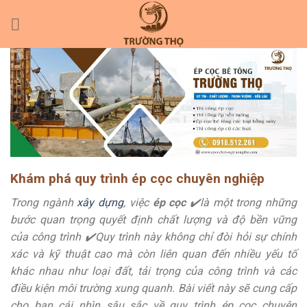
Skip
to
content
Khám phá quy trình ép cọc chuyên nghiệp
Trong ngành
xây dựng
, việc
ép cọc
✔️là một trong những
bước quan trọng quyết định chất lượng và độ bền vững
của công trình ✔️Quy trình này không chỉ đòi hỏi sự chính
xác và kỹ thuật cao mà còn liên quan đến nhiều yếu tố
khác nhau như loại đất, tải trọng của công trình và các
điều kiện môi trường xung quanh. Bài viết này sẽ cung cấp
cho bạn cái nhìn sâu sắc về quy trình ép cọc chuyên