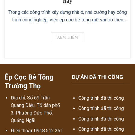
nay
Trong các công trình xây dựng nhà ở, nhà xưởng hay công
trình công nghiệp, việc ép cọc bê tông giữ vai trò then
chốt ✔️ để tạo nên nền móng vững chắc. Trong đó, cọc bê
tông kích thước 250x250mm là loại phổ biến được nhiều
XEM THÊM
chủ đầu tư lựa chọn. Vậy báo giá [...]
Ép Cọc Bê Tông
DỰ ÁN ĐÃ THI CÔNG
Trường Thọ
Địa chỉ: Số 69 Trần
Công trình đã thi công
Quang Diệu, Tổ dân phố
Công trình đã thi công
3, Phường Đức Phổ,
Công trình đã thi công
Quảng Ngãi
Công trình đã thi công
Điện thoại: 0918.512.261