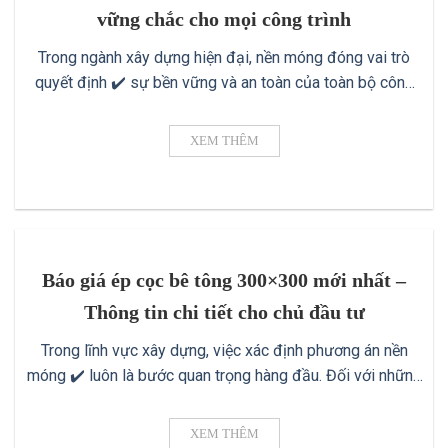
vững chắc cho mọi công trình
Trong ngành xây dựng hiện đại, nền móng đóng vai trò
quyết định ✔️ sự bền vững và an toàn của toàn bộ công
trình. Một trong những phương pháp được sử dụng phổ
biến nhất để đảm bảo nền móng kiên cố ✔️ chính là ép
XEM THÊM
cọc bê tông cốt thép. Phương pháp này [...]
Báo giá ép cọc bê tông 300×300 mới nhất –
Thông tin chi tiết cho chủ đầu tư
Trong lĩnh vực xây dựng, việc xác định phương án nền
móng ✔️ luôn là bước quan trọng hàng đầu. Đối với những
công trình quy mô lớn hoặc có tải trọng lớn, cọc bê tông
300×300 là một trong những giải pháp được ưu tiên hàng
XEM THÊM