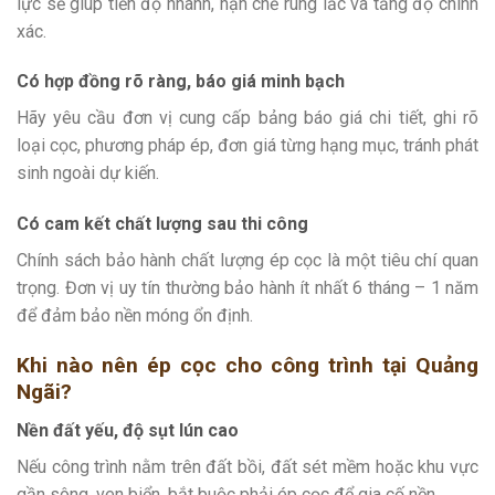
lực sẽ giúp tiến độ nhanh, hạn chế rung lắc và tăng độ chính
xác.
Có hợp đồng rõ ràng, báo giá minh bạch
Hãy yêu cầu đơn vị cung cấp bảng báo giá chi tiết, ghi rõ
loại cọc, phương pháp ép, đơn giá từng hạng mục, tránh phát
sinh ngoài dự kiến.
Có cam kết chất lượng sau thi công
Chính sách bảo hành chất lượng ép cọc là một tiêu chí quan
trọng. Đơn vị uy tín thường bảo hành ít nhất 6 tháng – 1 năm
để đảm bảo nền móng ổn định.
Khi nào nên ép cọc cho công trình tại Quảng
Ngãi?
Nền đất yếu, độ sụt lún cao
Nếu công trình nằm trên đất bồi, đất sét mềm hoặc khu vực
gần sông, ven biển, bắt buộc phải ép cọc để gia cố nền.