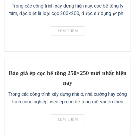
Trong các công trình xây dựng hiện nay, cọc bê tông ly
tâm, đặc biệt là loại cọc 200×200, được sử dụng ✔️ phổ
biến nhờ độ bền cao, khả năng chịu tải tốt và thi công
thuận tiện. Tuy nhiên, giá cọc bê tông 200×200 ✔️ luôn là
XEM THÊM
mối quan tâm hàng đầu của [...]
Báo giá ép cọc bê tông 250×250 mới nhất hiện
nay
Trong các công trình xây dựng nhà ở, nhà xưởng hay công
trình công nghiệp, việc ép cọc bê tông giữ vai trò then
chốt ✔️ để tạo nên nền móng vững chắc. Trong đó, cọc bê
tông kích thước 250x250mm là loại phổ biến được nhiều
XEM THÊM
chủ đầu tư lựa chọn. Vậy báo giá [...]