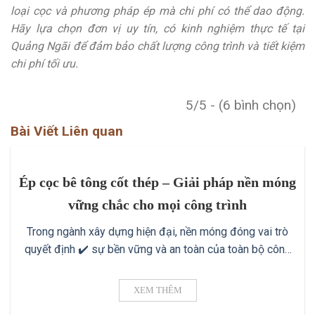
loại cọc và phương pháp ép mà chi phí có thể dao động.
Hãy lựa chọn đơn vị uy tín, có kinh nghiệm thực tế tại
Quảng Ngãi để đảm bảo chất lượng công trình và tiết kiệm
chi phí tối ưu.
5/5 - (6 bình chọn)
Bài Viết Liên quan
Ép cọc bê tông cốt thép – Giải pháp nền móng
vững chắc cho mọi công trình
Trong ngành xây dựng hiện đại, nền móng đóng vai trò
quyết định ✔️ sự bền vững và an toàn của toàn bộ công
trình. Một trong những phương pháp được sử dụng phổ
biến nhất để đảm bảo nền móng kiên cố ✔️ chính là ép
XEM THÊM
cọc bê tông cốt thép. Phương pháp này [...]