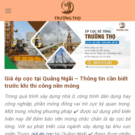
Skip
to
content
Giá ép cọc tại Quảng Ngãi – Thông tin cần biết
trước khi thi công nền móng
Trong quá trình xây dựng nhà ở, công trình dân dụng hay
công nghiệp, phần móng đóng vai trò cực kỳ quan trọng.
Một trong những phương pháp ✔️ được sử dụng phổ biến
hiện nay để đảm bảo nền móng chắc chắn là ép cọc bê
tông. Với sự phát triển của ngành xây dựng tại khu vực
miền Trung,
giá ép cọc
tại Quảng Ngãi ✔️ đang được nhiều