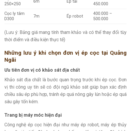
6m
Ép tải
250×250
450.000
Cọc ly tâm
400.000 –
7m
Ép robot
D300
500.000
(Lưu ý: Bảng giá mang tính tham khảo và có thể thay đổi tùy
thời điểm và điều kiện thực tế)
Những lưu ý khi chọn đơn vị ép cọc tại Quảng
Ngãi
Ưu tiên đơn vị có khảo sát địa chất
Khảo sát địa chất là bước quan trọng trước khi ép cọc. Đơn
vị thi công uy tín sẽ có đội ngũ khảo sát giúp bạn xác định
chiều sâu ép phù hợp, tránh ép quá nông gây lún hoặc ép quá
sâu gây tốn kém.
Trang bị máy móc hiện đại
Công nghệ ép cọc hiện đại như máy ép robot, máy ép thủy