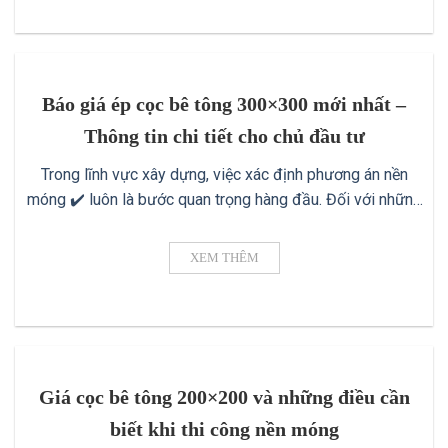
Báo giá ép cọc bê tông 300×300 mới nhất –
Thông tin chi tiết cho chủ đầu tư
Trong lĩnh vực xây dựng, việc xác định phương án nền
móng ✔️ luôn là bước quan trọng hàng đầu. Đối với những
công trình quy mô lớn hoặc có tải trọng lớn, cọc bê tông
300×300 là một trong những giải pháp được ưu tiên hàng
XEM THÊM
đầu vì khả năng chịu lực tốt, độ [...]
Giá cọc bê tông 200×200 và những điều cần
biết khi thi công nền móng