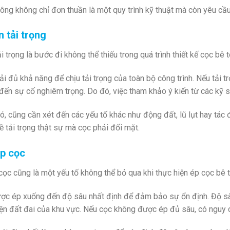
ông không chỉ đơn thuần là một quy trình kỹ thuật mà còn yêu cầu
n tải trọng
ải trọng là bước đi không thể thiếu trong quá trình thiết kế cọc bê 
i đủ khả năng để chịu tải trọng của toàn bộ công trình. Nếu tải tr
đến sự cố nghiêm trọng. Do đó, việc tham khảo ý kiến từ các kỹ sư
, cũng cần xét đến các yếu tố khác như động đất, lũ lụt hay tác 
ề tải trọng thật sự mà cọc phải đối mặt.
p cọc
ọc cũng là một yếu tố không thể bỏ qua khi thực hiện ép cọc bê 
ợc ép xuống đến độ sâu nhất định để đảm bảo sự ổn định. Độ sâu
ện đất đai của khu vực. Nếu cọc không được ép đủ sâu, có nguy cơ 