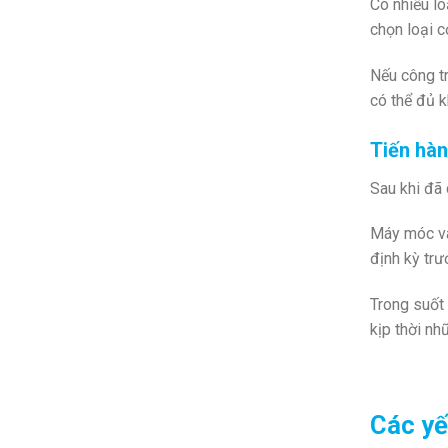
Có nhiều lo
chọn loại c
Nếu công tr
có thể đủ k
Tiến hàn
Sau khi đã 
Máy móc và 
định kỳ trư
Trong suốt 
kịp thời nh
Các yế