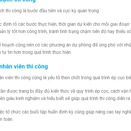
h thi công là bước đầu tiên và cực kỳ quan trọng.
 định rõ các bước thực hiện, thời gian dự kiến cho mỗi giai đoạn 
ản lý tốt hơn công trình, tránh tình trạng chậm tiến độ hay thiếu só
ế hoạch cũng nên có các phương án dự phòng để ứng phó với những
 tự tin hơn trong quá trình thực hiện.
nhân viên thi công
n viên thi công cũng là yếu tố then chốt trong quá trình ép cọc bê
ần được trang bị đầy đủ kiến thức về quy trình ép cọc, cách vận
ên giàu kinh nghiệm và hiểu biết sẽ giúp quá trình thi công diễn r
iệc tổ chức các buổi tập huấn định kỳ cũng giúp nâng cao tay ngh
n toàn.