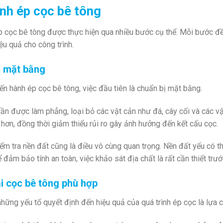
ình ép cọc bê tông
p cọc bê tông được thực hiện qua nhiều bước cụ thể. Mỗi bước đều
ệu quả cho công trình.
ị mặt bằng
iến hành ép cọc bê tông, việc đầu tiên là chuẩn bị mặt bằng.
n được làm phẳng, loại bỏ các vật cản như đá, cây cối và các vật 
i hơn, đồng thời giảm thiểu rủi ro gây ảnh hưởng đến kết cấu cọc.
iểm tra nền đất cũng là điều vô cùng quan trọng. Nền đất yếu có t
 đảm bảo tính an toàn, việc khảo sát địa chất là rất cần thiết trướ
i cọc bê tông phù hợp
hững yếu tố quyết định đến hiệu quả của quá trình ép cọc là lựa c