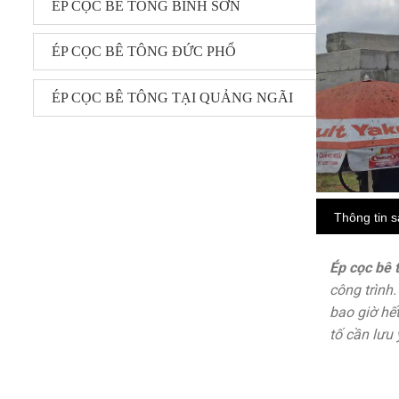
ÉP CỌC BÊ TÔNG BÌNH SƠN
ÉP CỌC BÊ TÔNG ĐỨC PHỔ
ÉP CỌC BÊ TÔNG TẠI QUẢNG NGÃI
Thông tin 
Ép cọc bê 
công trình.
bao giờ hết
tố cần lưu 