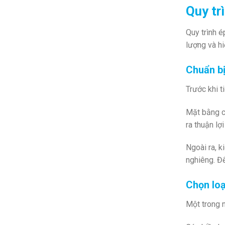
Quy tr
Quy trình é
lượng và hi
Chuẩn b
Trước khi t
Mặt bằng cầ
ra thuận lợ
Ngoài ra, k
nghiêng. Để
Chọn loạ
Một trong n