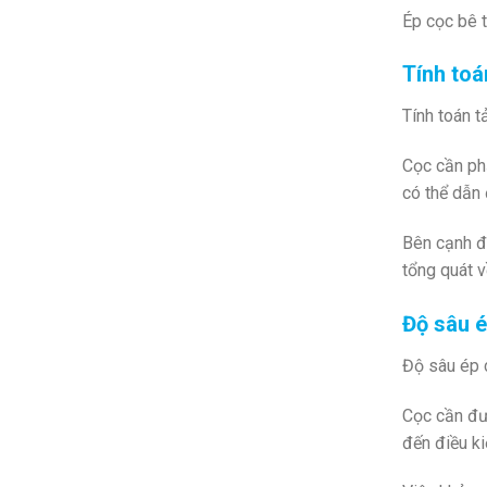
Ép cọc bê t
Tính toá
Tính toán t
Cọc cần phả
có thể dẫn 
Bên cạnh đó
tổng quát v
Độ sâu é
Độ sâu ép c
Cọc cần đư
đến điều ki