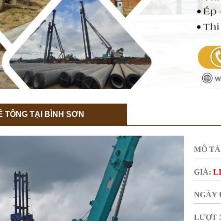
Ê TÔNG TẠI BÌNH SƠN
MÔ TẢ
GIÁ:
L
NGÀY 
LƯỢT 