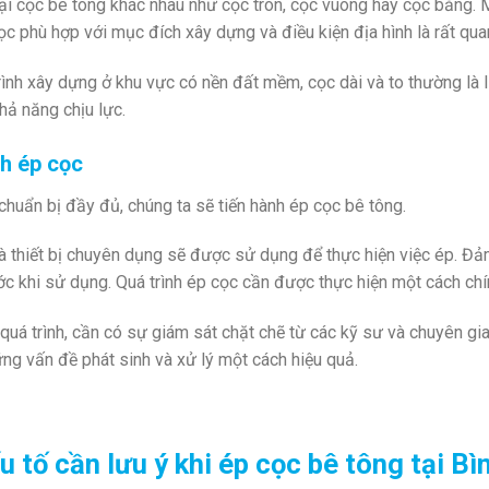
ại cọc bê tông khác nhau như cọc tròn, cọc vuông hay cọc bằng. M
ọc phù hợp với mục đích xây dựng và điều kiện địa hình là rất qua
ình xây dựng ở khu vực có nền đất mềm, cọc dài và to thường là l
hả năng chịu lực.
h ép cọc
chuẩn bị đầy đủ, chúng ta sẽ tiến hành ép cọc bê tông.
thiết bị chuyên dụng sẽ được sử dụng để thực hiện việc ép. Đảm
ớc khi sử dụng. Quá trình ép cọc cần được thực hiện một cách chí
quá trình, cần có sự giám sát chặt chẽ từ các kỹ sư và chuyên gia
ững vấn đề phát sinh và xử lý một cách hiệu quả.
u tố cần lưu ý khi ép cọc bê tông tại Bì