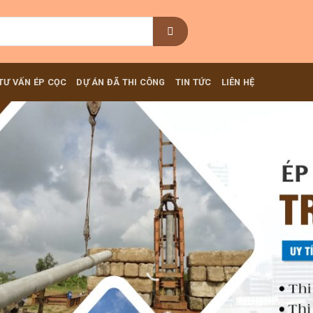
TƯ VẤN ÉP CỌC
DỰ ÁN ĐÃ THI CÔNG
TIN TỨC
LIÊN HỆ