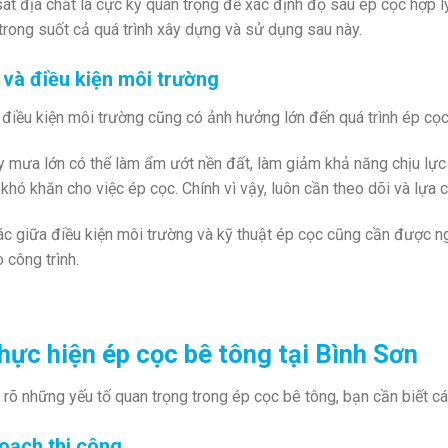
át địa chất là cực kỳ quan trọng để xác định độ sâu ép cọc hợp l
rong suốt cả quá trình xây dựng và sử dụng sau này.
t và điều kiện môi trường
à điều kiện môi trường cũng có ảnh hưởng lớn đến quá trình ép cọc
mưa lớn có thể làm ẩm ướt nền đất, làm giảm khả năng chịu lực c
 khó khăn cho việc ép cọc. Chính vì vậy, luôn cần theo dõi và lựa c
ác giữa điều kiện môi trường và kỹ thuật ép cọc cũng cần được n
 công trình.
hực hiện ép cọc bê tông tại Bình Sơn
rõ những yếu tố quan trọng trong ép cọc bê tông, bạn cần biết cá
oạch thi công