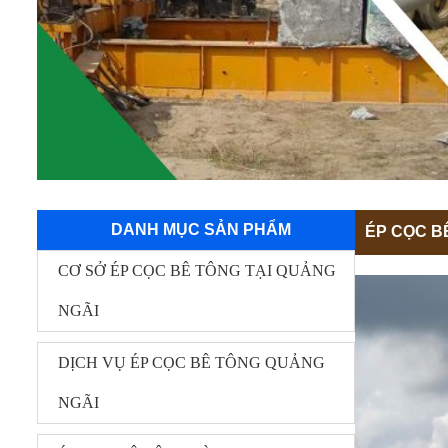
DANH MỤC SẢN PHẨM
ÉP CỌC B
CƠ SỞ ÉP CỌC BÊ TÔNG TẠI QUẢNG
NGÃI
DỊCH VỤ ÉP CỌC BÊ TÔNG QUẢNG
NGÃI