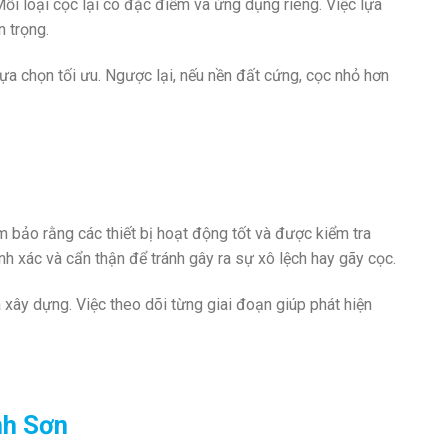
ỗi loại cọc lại có đặc điểm và ứng dụng riêng. Việc lựa
n trọng.
ựa chọn tối ưu. Ngược lại, nếu nền đất cứng, cọc nhỏ hơn
 bảo rằng các thiết bị hoạt động tốt và được kiểm tra
nh xác và cẩn thận để tránh gây ra sự xô lệch hay gãy cọc.
 xây dựng. Việc theo dõi từng giai đoạn giúp phát hiện
nh Sơn