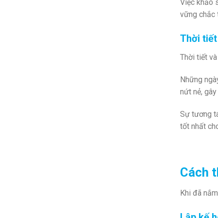
Việc khảo s
vững chắc t
Thời tiế
Thời tiết v
Những ngày 
nứt nẻ, gây
Sự tương t
tốt nhất cho
Cách t
Khi đã nắm 
Lập kế h