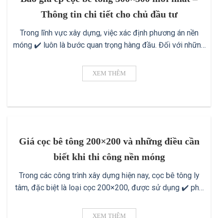
Thông tin chi tiết cho chủ đầu tư
Trong lĩnh vực xây dựng, việc xác định phương án nền
móng ✔️ luôn là bước quan trọng hàng đầu. Đối với những
công trình quy mô lớn hoặc có tải trọng lớn, cọc bê tông
300×300 là một trong những giải pháp được ưu tiên hàng
XEM THÊM
đầu vì khả năng chịu lực tốt, độ [...]
Giá cọc bê tông 200×200 và những điều cần
biết khi thi công nền móng
Trong các công trình xây dựng hiện nay, cọc bê tông ly
tâm, đặc biệt là loại cọc 200×200, được sử dụng ✔️ phổ
biến nhờ độ bền cao, khả năng chịu tải tốt và thi công
thuận tiện. Tuy nhiên, giá cọc bê tông 200×200 ✔️ luôn là
XEM THÊM