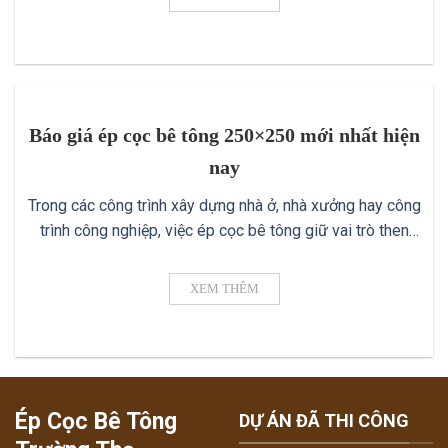
mối quan tâm hàng đầu của [...]
Báo giá ép cọc bê tông 250×250 mới nhất hiện
nay
Trong các công trình xây dựng nhà ở, nhà xưởng hay công
trình công nghiệp, việc ép cọc bê tông giữ vai trò then
chốt ✔️ để tạo nên nền móng vững chắc. Trong đó, cọc bê
tông kích thước 250x250mm là loại phổ biến được nhiều
XEM THÊM
chủ đầu tư lựa chọn. Vậy báo giá [...]
Ép Cọc Bê Tông
DỰ ÁN ĐÃ THI CÔNG