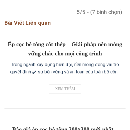
5/5 - (7 bình chọn)
Bài Viết Liên quan
Ép cọc bê tông cốt thép – Giải pháp nền móng
vững chắc cho mọi công trình
Trong ngành xây dựng hiện đại, nền móng đóng vai trò
quyết định ✔️ sự bền vững và an toàn của toàn bộ công
trình. Một trong những phương pháp được sử dụng phổ
biến nhất để đảm bảo nền móng kiên cố ✔️ chính là ép
XEM THÊM
cọc bê tông cốt thép. Phương pháp này [...]
Báo giá ép cọc bê tông 300×300 mới nhất –