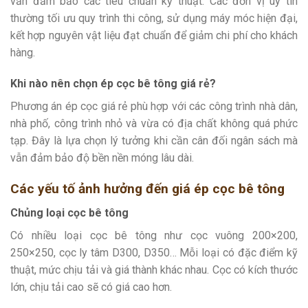
vẫn đảm bảo các tiêu chuẩn kỹ thuật. Các đơn vị uy tín
thường tối ưu quy trình thi công, sử dụng máy móc hiện đại,
kết hợp nguyên vật liệu đạt chuẩn để giảm chi phí cho khách
hàng.
Khi nào nên chọn ép cọc bê tông giá rẻ?
Phương án ép cọc giá rẻ phù hợp với các công trình nhà dân,
nhà phố, công trình nhỏ và vừa có địa chất không quá phức
tạp. Đây là lựa chọn lý tưởng khi cần cân đối ngân sách mà
vẫn đảm bảo độ bền nền móng lâu dài.
Các yếu tố ảnh hưởng đến giá ép cọc bê tông
Chủng loại cọc bê tông
Có nhiều loại cọc bê tông như cọc vuông 200×200,
250×250, cọc ly tâm D300, D350… Mỗi loại có đặc điểm kỹ
thuật, mức chịu tải và giá thành khác nhau. Cọc có kích thước
lớn, chịu tải cao sẽ có giá cao hơn.