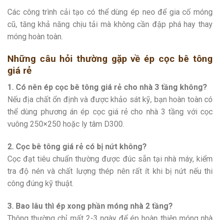
Các công trình cải tạo có thể dùng ép neo để gia cố móng
cũ, tăng khả năng chịu tải mà không cần đập phá hay thay
móng hoàn toàn.
Những câu hỏi thường gặp về ép cọc bê tông
giá rẻ
1. Có nên ép cọc bê tông giá rẻ cho nhà 3 tầng không?
Nếu địa chất ổn định và được khảo sát kỹ, bạn hoàn toàn có
thể dùng phương án ép cọc giá rẻ cho nhà 3 tầng với cọc
vuông 250×250 hoặc ly tâm D300.
2. Cọc bê tông giá rẻ có bị nứt không?
Cọc đạt tiêu chuẩn thường được đúc sẵn tại nhà máy, kiểm
tra độ nén và chất lượng thép nên rất ít khi bị nứt nếu thi
công đúng kỹ thuật.
3. Bao lâu thì ép xong phần móng nhà 2 tầng?
Thông thường chỉ mất 2-3 ngày để ép hoàn thiện móng nhà