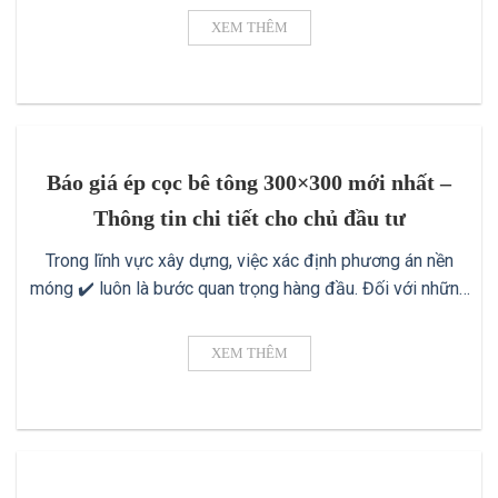
biến nhất để đảm bảo nền móng kiên cố ✔️ chính là ép
XEM THÊM
cọc bê tông cốt thép. Phương pháp này [...]
Báo giá ép cọc bê tông 300×300 mới nhất –
Thông tin chi tiết cho chủ đầu tư
Trong lĩnh vực xây dựng, việc xác định phương án nền
móng ✔️ luôn là bước quan trọng hàng đầu. Đối với những
công trình quy mô lớn hoặc có tải trọng lớn, cọc bê tông
300×300 là một trong những giải pháp được ưu tiên hàng
XEM THÊM
đầu vì khả năng chịu lực tốt, độ [...]