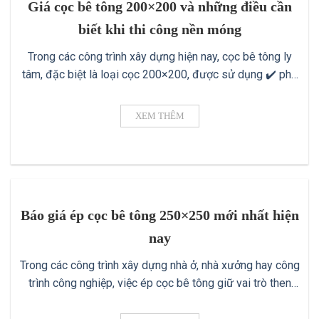
Giá cọc bê tông 200×200 và những điều cần
biết khi thi công nền móng
Trong các công trình xây dựng hiện nay, cọc bê tông ly
tâm, đặc biệt là loại cọc 200×200, được sử dụng ✔️ phổ
biến nhờ độ bền cao, khả năng chịu tải tốt và thi công
thuận tiện. Tuy nhiên, giá cọc bê tông 200×200 ✔️ luôn là
XEM THÊM
mối quan tâm hàng đầu của [...]
Báo giá ép cọc bê tông 250×250 mới nhất hiện
nay
Trong các công trình xây dựng nhà ở, nhà xưởng hay công
trình công nghiệp, việc ép cọc bê tông giữ vai trò then
chốt ✔️ để tạo nên nền móng vững chắc. Trong đó, cọc bê
tông kích thước 250x250mm là loại phổ biến được nhiều