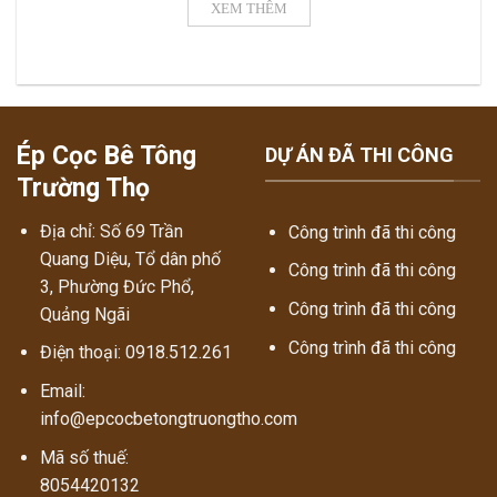
XEM THÊM
chủ đầu tư lựa chọn. Vậy báo giá [...]
Ép Cọc Bê Tông
DỰ ÁN ĐÃ THI CÔNG
Trường Thọ
Địa chỉ: Số 69 Trần
Công trình đã thi công
Quang Diệu, Tổ dân phố
Công trình đã thi công
3, Phường Đức Phổ,
Công trình đã thi công
Quảng Ngãi
Công trình đã thi công
Điện thoại: 0918.512.261
Email:
info@epcocbetongtruongtho.com
Mã số thuế:
8054420132